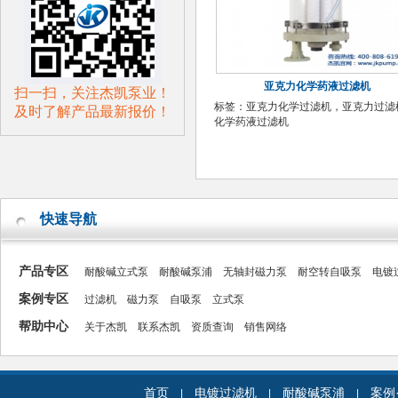
亚克力化学药液过滤机
扫一扫，关注杰凯泵业！
标签：
亚克力化学过滤机，亚克力过滤
及时了解产品最新报价！
化学药液过滤机
快速导航
产品专区
耐酸碱立式泵
耐酸碱泵浦
无轴封磁力泵
耐空转自吸泵
电镀
案例专区
过滤机
磁力泵
自吸泵
立式泵
帮助中心
关于杰凯
联系杰凯
资质查询
销售网络
首页
电镀过滤机
耐酸碱泵浦
案例
|
|
|