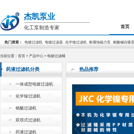
杰凯泵业
首页
化工泵制造专家
热门搜索：
电镀过滤机
电镀过滤器
化学镍过滤机
耐腐蚀磁力泵
耐酸碱自吸
装泵
PCB专用泵
槽外立式泵
槽内立式泵
当前位置：
首页
>
产品中心
>
电镀过滤桶
药液过滤机分类
热品推荐
一体成型电镀过滤机
化学镍过滤机
铬酸过滤机
双塔式过滤机
药液过滤机