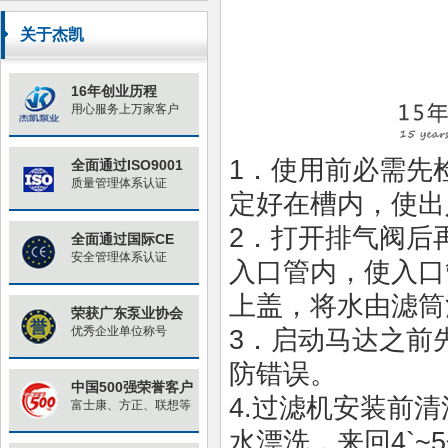
原因与对策
关于杰凯
16年创业历程
用心服务上万家客户
1．使用前必需先
全面通过ISO9001
质量管理体系认证
定好在槽内，使出
2．打开排气阀后
全面通过国际CE
安全管理体系认证
入口管内，使入口
上盖，将水由滤筒
荣获广东泵业协会
优秀企业单位称号
3．启动马达之前
防错误。
中国500强荣誉客户
4.过滤机安装前
富士康、方正、联想等
水漂洗，来回4`