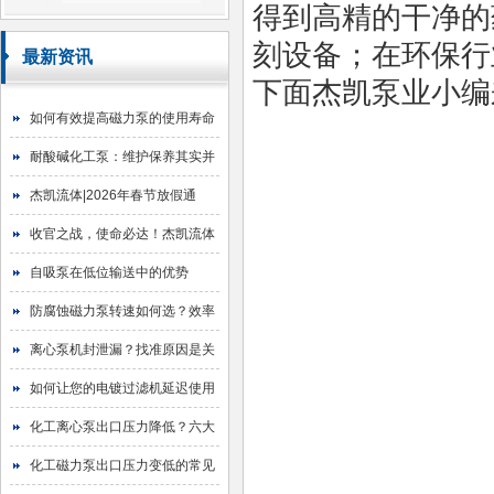
得到高精的干净的
刻设备；在环保行
最新资讯
下面杰凯泵业小编
如何有效提高磁力泵的使用寿命
耐酸碱化工泵：维护保养其实并
不难
杰凯流体|2026年春节放假通
知！
收官之战，使命必达！杰凯流体
2025年目标圆满达成
自吸泵在低位输送中的优势
防腐蚀磁力泵转速如何选？效率
与寿命的平衡艺术
离心泵机封泄漏？找准原因是关
键！
如何让您的电镀过滤机延迟使用
寿命
化工离心泵出口压力降低？六大
原因与排查指南
化工磁力泵出口压力变低的常见