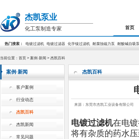
杰凯泵业
首页
化工泵制造专家
热门搜索：
电镀过滤机
电镀过滤器
化学镍过滤机
耐腐蚀磁力泵
耐酸碱自吸
装泵
PCB专用泵
槽外立式泵
槽内立式泵
当前位置：
首页
>
案例·新闻
>
杰凯百科
案例·新闻
杰凯百科
客户案例
行业动态
来源：东莞市杰凯工业设备有限公司
杰凯百科
电镀过滤机
在电镀
杰凯新闻
将有杂质的药水压
常见问题