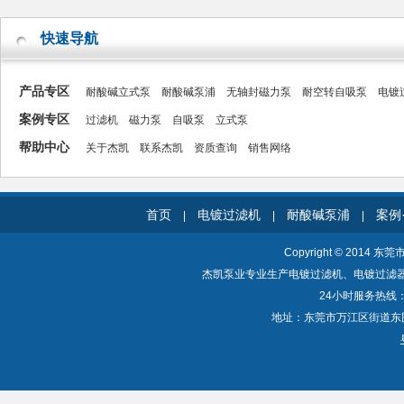
快速导航
产品专区
耐酸碱立式泵
耐酸碱泵浦
无轴封磁力泵
耐空转自吸泵
电镀
案例专区
过滤机
磁力泵
自吸泵
立式泵
帮助中心
关于杰凯
联系杰凯
资质查询
销售网络
首页
电镀过滤机
耐酸碱泵浦
案例
|
|
|
Copyright © 2014 东
杰凯泵业专业生产电镀过滤机、电镀过滤
24小时服务热线：40
地址：东莞市万江区街道东围一路