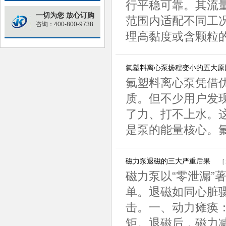
行平稳可靠。其流
一切为您 放心订购
范围内适配不同工
咨询：400-800-9738
理高黏度或含颗粒的
氟塑料离心泵扬程变小的五大原
氟塑料离心泵凭借
质。但不少用户发现
了力、打不上水。
是泵的能量核心。氟
磁力泵退磁的三大严重后果
[
磁力泵以“零泄漏”
单。退磁如同心脏
击。一、动力瘫痪
矩。退磁后，磁力减