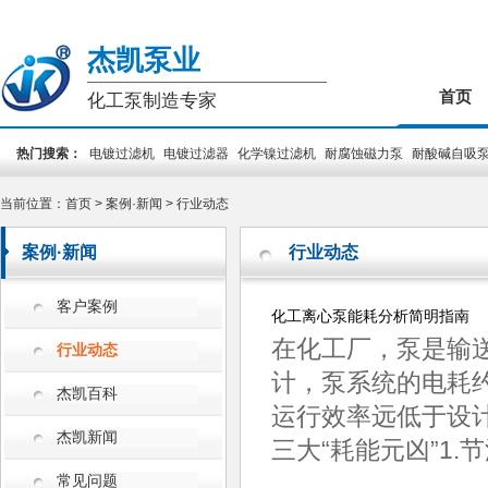
杰凯泵业
首页
化工泵制造专家
热门搜索：
电镀过滤机
电镀过滤器
化学镍过滤机
耐腐蚀磁力泵
耐酸碱自吸
装泵
PCB专用泵
槽外立式泵
槽内立式泵
当前位置：
首页
>
案例·新闻
>
行业动态
案例·新闻
行业动态
客户案例
化工离心泵能耗分析简明指南
在化工厂，泵是输送
行业动态
计，泵系统的电耗约
杰凯百科
运行效率远低于设
杰凯新闻
三大“耗能元凶”1.
常见问题