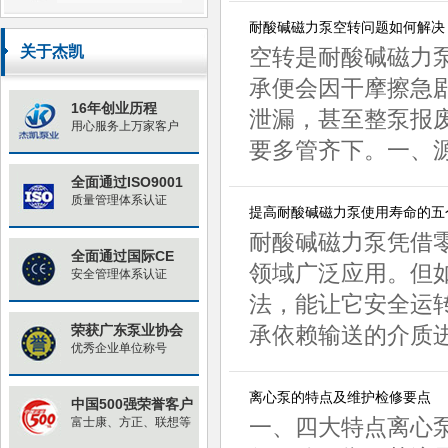
耐酸碱磁力泵空转问题如何解决
关于杰凯
空转是耐酸碱磁力
承便会因干摩擦急
16年创业历程
泄漏，甚至整泵报
用心服务上万家客户
要多管齐下。一、源
全面通过ISO9001
质量管理体系认证
提高耐酸碱磁力泵使用寿命的五
耐酸碱磁力泵凭借
全面通过国际CE
领域广泛应用。但
安全管理体系认证
法，能让它安全运
荣获广东泵业协会
承依赖输送的介质进
优秀企业单位称号
离心泵的特点及维护检修要点
中国500强荣誉客户
一、四大特点离心
富士康、方正、联想等