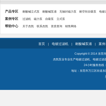
产品专区
耐酸碱立式泵
耐酸碱泵浦
无轴封磁力泵
耐空转自吸泵
电镀
案例专区
过滤机
磁力泵
自吸泵
立式泵
帮助中心
关于杰凯
联系杰凯
资质查询
销售网络
首页
电镀过滤机
耐酸碱泵浦
案例
|
|
|
Copyright © 2014 东
杰凯泵业专业生产电镀过滤机、电镀过滤
24小时服务热线：40
地址：东莞市万江区街道东围一路