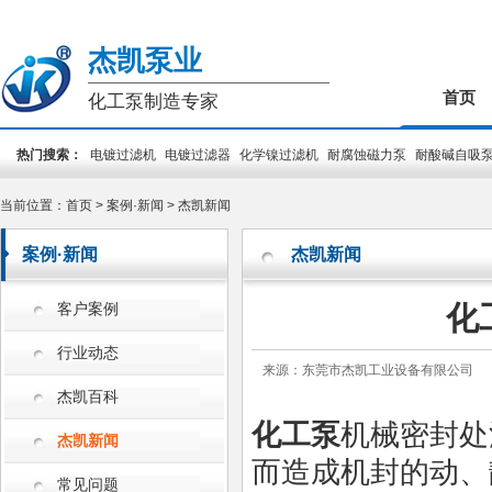
杰凯泵业
首页
化工泵制造专家
热门搜索：
电镀过滤机
电镀过滤器
化学镍过滤机
耐腐蚀磁力泵
耐酸碱自吸
装泵
PCB专用泵
槽外立式泵
槽内立式泵
当前位置：
首页
>
案例·新闻
>
杰凯新闻
案例·新闻
杰凯新闻
化
客户案例
行业动态
来源：东莞市杰凯工业设备有限公司
杰凯百科
化工泵
机械密封处
杰凯新闻
而造成机封的动、
常见问题