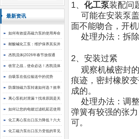
1、
化工泵
装配问
可能在安装泵盖
最新资讯
面不能吻合，开机
如何有效提高磁力泵的使用寿命
处理办法：拆除
耐酸碱化工泵：维护保养其实并
不难
杰凯流体|2026年春节放假通
2、安装过紧
知！
收官之战，使命必达！杰凯流体
观察机械密封的
2025年目标圆满达成
自吸泵在低位输送中的优势
痕迹，密封橡胶变
防腐蚀磁力泵转速如何选？效率
成的。
与寿命的平衡艺术
离心泵机封泄漏？找准原因是关
处理办法：调整
键！
如何让您的电镀过滤机延迟使用
弹簧有较强的张力
寿命
化工离心泵出口压力降低？六大
可。
原因与排查指南
化工磁力泵出口压力变低的常见