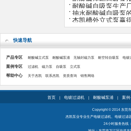
耐酸碱自吸泵生产
抽水耐酸碱自吸泵
杰凯槽外立式泵赢
快速导航
产品专区
耐酸碱立式泵
耐酸碱泵浦
无轴封磁力泵
耐空转自吸泵
电镀
案例专区
过滤机
磁力泵
自吸泵
立式泵
帮助中心
关于杰凯
联系杰凯
资质查询
销售网络
首页
电镀过滤机
耐酸碱泵浦
案例
|
|
|
Copyright © 2014 东
杰凯泵业专业生产电镀过滤机、电镀过滤
24小时服务热线：40
地址：东莞市万江区街道东围一路