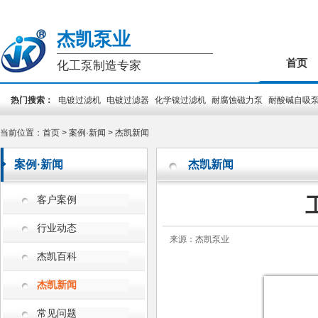
杰凯泵业
首页
化工泵制造专家
热门搜索：
电镀过滤机
电镀过滤器
化学镍过滤机
耐腐蚀磁力泵
耐酸碱自吸
装泵
PCB专用泵
槽外立式泵
槽内立式泵
当前位置：
首页
>
案例·新闻
>
杰凯新闻
案例·新闻
杰凯新闻
客户案例
行业动态
来源：杰凯泵业
杰凯百科
杰凯新闻
常见问题