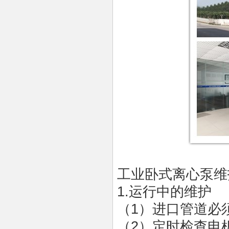
工业
卧式离心泵
维
1.
运行中的维护
（
1）进口管道必
（
2）定时检查电