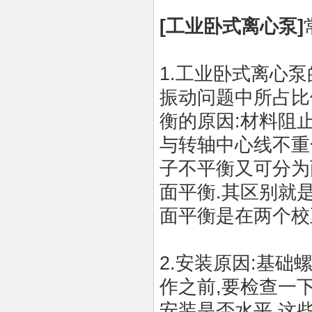
[
工业
卧式离心泵
]
1.
工业
卧式离心泵
振动问题中所占比
衡的原因
:
材料阻
与转轴中心线不重
子不平衡又可分为
面平衡
.
其区别就
面平衡是在两个校
2.安装原因:
基础
作之前
,
要检查一
安装是否水平
.
这