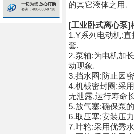
的其它液体之用
.
一切为您 放心订购
咨询：400-800-9738
[
工业
卧式离心泵
]
1.Y系列电动机:
直
套
.
2.
泵轴
:
为电机加
动现象
.
3.
挡水圈
:
防止因
4.
机械密封圈
:
采
无泄露
,
运行寿命
5.
放气塞
:
确保泵
6.
取压塞
;
安装压
7.
叶轮
:
采用优秀