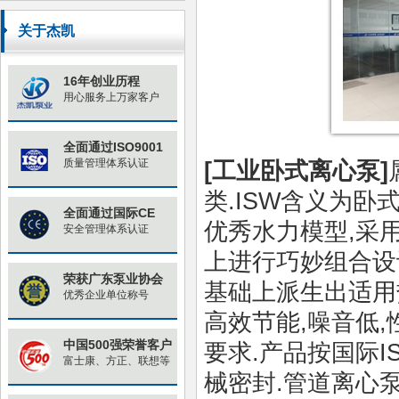
原因与对策
关于杰凯
16年创业历程
用心服务上万家客户
全面通过ISO9001
质量管理体系认证
[
工业
卧式离心泵
]
类
.ISW含义为卧
全面通过国际CE
优秀水力模型
,
采
安全管理体系认证
上进行巧妙组合设
荣获广东泵业协会
基础上派生出适用
优秀企业单位称号
高效节能
,
噪音低
,
中国500强荣誉客户
要求.
产品按国际
I
富士康、方正、联想等
械密封
.
管道离心