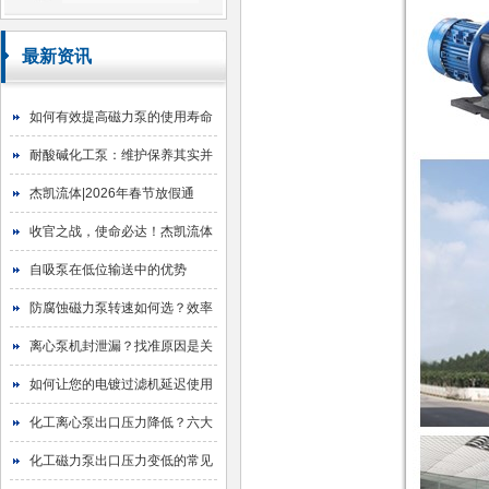
最新资讯
如何有效提高磁力泵的使用寿命
耐酸碱化工泵：维护保养其实并
不难
杰凯流体|2026年春节放假通
知！
收官之战，使命必达！杰凯流体
2025年目标圆满达成
自吸泵在低位输送中的优势
防腐蚀磁力泵转速如何选？效率
与寿命的平衡艺术
离心泵机封泄漏？找准原因是关
键！
如何让您的电镀过滤机延迟使用
寿命
化工离心泵出口压力降低？六大
原因与排查指南
化工磁力泵出口压力变低的常见