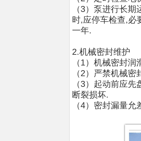
（
3）泵进行长期
时
,
应停车检查
,
必
一年
.
2.
机械密封维护
（
1）机械密封润
（
2）严禁机械密
（
3）起动前应先
断裂损坏
.
（
4）密封漏量允差