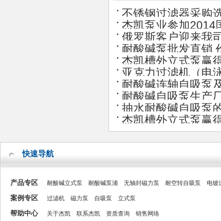
不锈钢过滤器采购
杰凯泵业参加201
俄罗斯客户迎来我
耐酸碱泵批发直销 
杰凯槽外立式泵赢
亚克力过滤机（电泳
耐酸碱连轴自吸泵
耐酸碱自吸泵生产
抽水耐酸碱自吸泵
杰凯槽外立式泵赢
快速导航
产品专区
耐酸碱立式泵
耐酸碱泵浦
无轴封磁力泵
耐空转自吸泵
电镀
案例专区
过滤机
磁力泵
自吸泵
立式泵
帮助中心
关于杰凯
联系杰凯
资质查询
销售网络