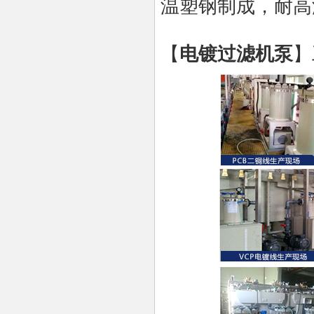
温塑钢制成，耐高
【
电镀过滤机泵
】