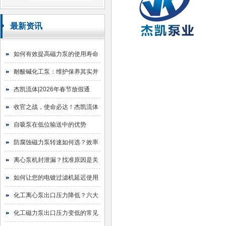
最新资讯
如何有效提高磁力泵的使用寿命
耐酸碱化工泵：维护保养其实并
不难
杰凯流体|2026年春节放假通
知！
收官之战，使命必达！杰凯流体
2025年目标圆满达成
自吸泵在低位输送中的优势
防腐蚀磁力泵转速如何选？效率
与寿命的平衡艺术
离心泵机封泄漏？找准原因是关
键！
如何让您的电镀过滤机延迟使用
寿命
化工离心泵出口压力降低？六大
原因与排查指南
化工磁力泵出口压力变低的常见