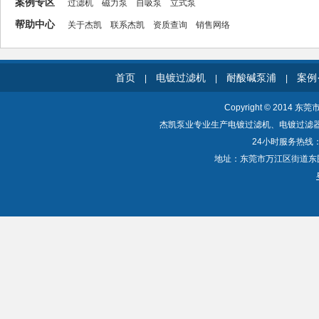
案例专区
过滤机
磁力泵
自吸泵
立式泵
帮助中心
关于杰凯
联系杰凯
资质查询
销售网络
首页
电镀过滤机
耐酸碱泵浦
案例
|
|
|
Copyright © 2014 东
杰凯泵业专业生产电镀过滤机、电镀过滤
24小时服务热线：40
地址：东莞市万江区街道东围一路