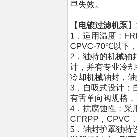
早失效。
【
电镀过滤机泵
】
1．适用温度：FRP
CPVC-70℃以
2．独特的机械轴封设计
计，并有专业冷却
冷却机械轴封，轴封材
3．自吸式设计：自
有舌单向阀规格，
4．抗腐蚀性：采用
CFRPP，CPV
5．轴封护罩独特