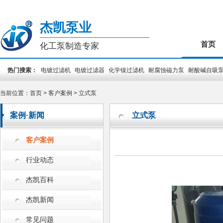
杰凯泵业
首页
化工泵制造专家
热门搜索：
电镀过滤机
电镀过滤器
化学镍过滤机
耐腐蚀磁力泵
耐酸碱自吸
装泵
PCB专用泵
槽外立式泵
槽内立式泵
当前位置：
首页
>
客户案例
>
立式泵
案例·新闻
立式泵
客户案例
行业动态
杰凯百科
杰凯新闻
常见问题