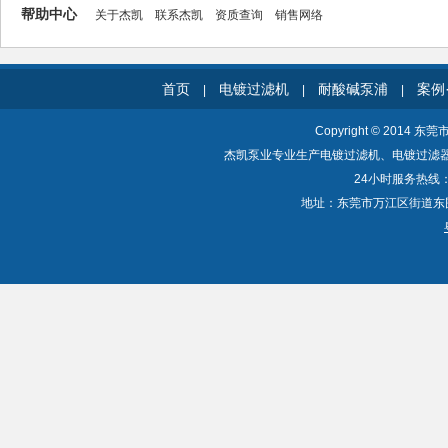
帮助中心
关于杰凯
联系杰凯
资质查询
销售网络
首页
电镀过滤机
耐酸碱泵浦
案例
|
|
|
Copyright © 2014 东
杰凯泵业专业生产电镀过滤机、电镀过滤
24小时服务热线：40
地址：东莞市万江区街道东围一路