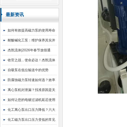
最新资讯
如何有效提高磁力泵的使用寿命
耐酸碱化工泵：维护保养其实并
不难
杰凯流体|2026年春节放假通
知！
收官之战，使命必达！杰凯流体
2025年目标圆满达成
自吸泵在低位输送中的优势
防腐蚀磁力泵转速如何选？效率
与寿命的平衡艺术
离心泵机封泄漏？找准原因是关
键！
如何让您的电镀过滤机延迟使用
寿命
化工离心泵出口压力降低？六大
原因与排查指南
化工磁力泵出口压力变低的常见