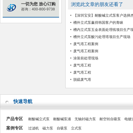
一切为您 放心订购
浏览此文章的朋友还看了
咨询：400-800-9738
【深圳宝安】耐酸碱立式泵客户选择杰
槽外立式泵赢得韩国客户的青睐
槽内立式泵五金表面处理线项目生产
槽外立式泵酸污处理塔项目生产现场
废气塔工程案例
废气塔工程案例
涂装前处理​现场
废气塔工程
废气塔工程
脱硫废气塔
快速导航
产品专区
耐酸碱立式泵
耐酸碱泵浦
无轴封磁力泵
耐空转自吸泵
电镀
案例专区
过滤机
磁力泵
自吸泵
立式泵