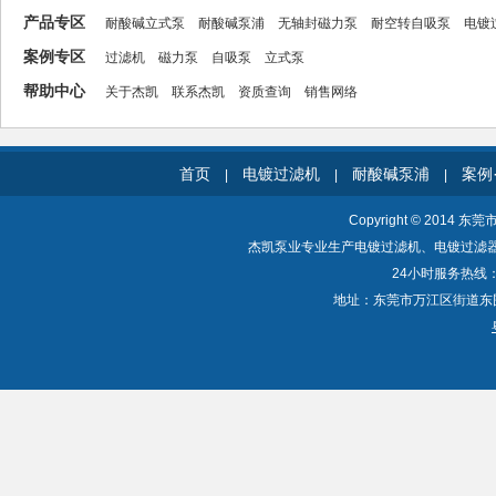
产品专区
耐酸碱立式泵
耐酸碱泵浦
无轴封磁力泵
耐空转自吸泵
电镀
案例专区
过滤机
磁力泵
自吸泵
立式泵
帮助中心
关于杰凯
联系杰凯
资质查询
销售网络
首页
电镀过滤机
耐酸碱泵浦
案例
|
|
|
Copyright © 2014 东
杰凯泵业专业生产电镀过滤机、电镀过滤
24小时服务热线：40
地址：东莞市万江区街道东围一路