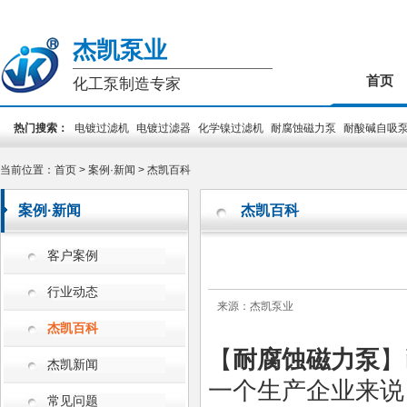
杰凯泵业
首页
化工泵制造专家
热门搜索：
电镀过滤机
电镀过滤器
化学镍过滤机
耐腐蚀磁力泵
耐酸碱自吸
装泵
PCB专用泵
槽外立式泵
槽内立式泵
当前位置：
首页
>
案例·新闻
>
杰凯百科
案例·新闻
杰凯百科
客户案例
行业动态
来源：杰凯泵业
杰凯百科
【
耐腐蚀磁力泵
】
杰凯新闻
一个生产企业来说
常见问题