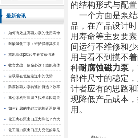
的结构形式与配置
一个方面是泵结
最新资讯
品，在产品设计时
如何有效提高磁力泵的使用寿命
用寿命等主要要素
耐酸碱化工泵：维护保养其实并
间运行不维修和少
不难
杰凯流体|2026年春节放假通
用与看不到摸不着
知！
收官之战，使命必达！杰凯流体
种
耐腐蚀磁力泵
，
2025年目标圆满达成
部件尺寸的稳定，
自吸泵在低位输送中的优势
计者应有的思路和
防腐蚀磁力泵转速如何选？效率
现降低产品成本，
与寿命的平衡艺术
离心泵机封泄漏？找准原因是关
用。
键！
如何让您的电镀过滤机延迟使用
寿命
化工离心泵出口压力降低？六大
原因与排查指南
化工磁力泵出口压力变低的常见