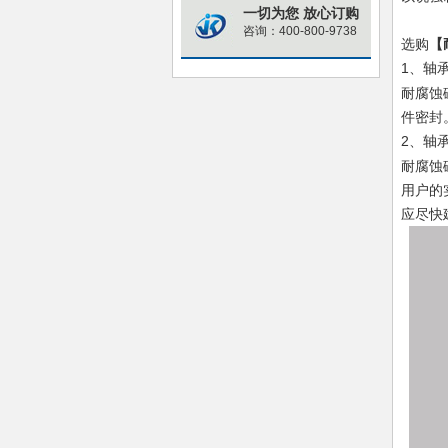
一切为您 放心订购
咨询：400-800-9738
选购
【
1
、轴
耐腐蚀
件密封
2
、轴
耐腐蚀
用户的
应尽快