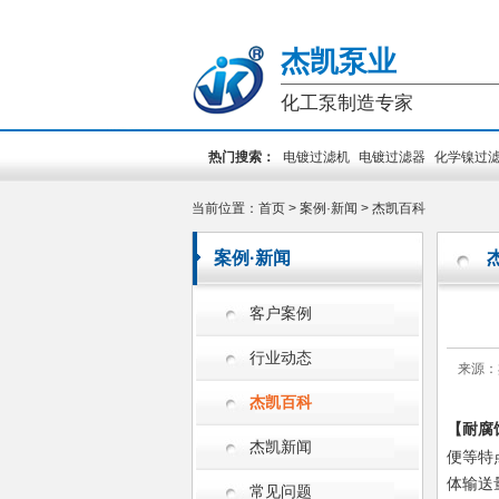
杰凯泵业
化工泵制造专家
热门搜索：
电镀过滤机
电镀过滤器
化学镍过
装泵
PCB专用泵
槽外立式泵
槽内立式泵
当前位置：
首页
>
案例·新闻
>
杰凯百科
案例·新闻
客户案例
行业动态
来源：
杰凯百科
【耐腐
杰凯新闻
便等特
体输送
常见问题