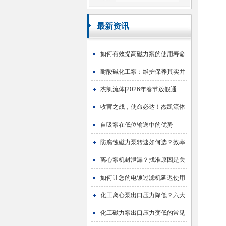
最新资讯
如何有效提高磁力泵的使用寿命
耐酸碱化工泵：维护保养其实并
不难
杰凯流体|2026年春节放假通
知！
收官之战，使命必达！杰凯流体
2025年目标圆满达成
自吸泵在低位输送中的优势
防腐蚀磁力泵转速如何选？效率
与寿命的平衡艺术
离心泵机封泄漏？找准原因是关
键！
如何让您的电镀过滤机延迟使用
寿命
化工离心泵出口压力降低？六大
原因与排查指南
化工磁力泵出口压力变低的常见