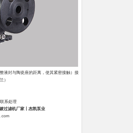
整液封与陶瓷座的距离，使其紧密接触）接
兰）
时联系处理
镀过滤机厂家丨杰凯泵业
p.com