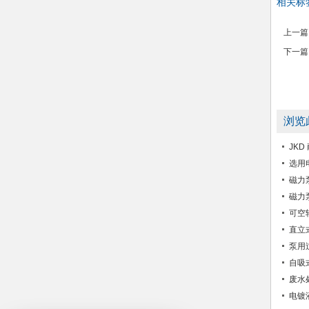
相关标
上一篇
下一篇
浏览
JK
选用
磁力
磁力
可空
直立
泵用
自吸
废水
电镀