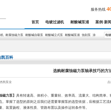
4
服务热线
首页
电镀过滤机
耐酸碱泵浦
案例·新
滤机
耐腐蚀磁力泵
耐酸碱自吸泵
耐酸碱立式泵
耐酸碱泵浦
蚀刻泵
涂
杰凯百科
选购耐腐蚀磁力泵轴承技巧的方
杰凯泵业
点
蚀磁力泵】
具有转速高、体积小、重量轻、效率高、流量大、结构简单、
点。掌握了选型的原则之后我们还需要掌握泵的选型依据，应根据工艺流
量、装置扬程、液体性质、管路布置以及操作运转条件等。