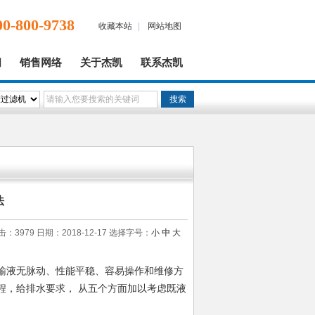
00-800-9738
收藏本站
|
网站地图
闻
销售网络
关于杰凯
联系杰凯
法
击：3979 日期：2018-12-17
选择字号：
小
中
大
输液无脉动、性能平稳、容易操作和维修方
程，给排水要求，
从五个方面加以考虑既液