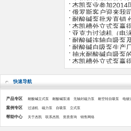
杰凯泵业参加201
俄罗斯客户迎来我
耐酸碱泵批发直销 
杰凯槽外立式泵赢
亚克力过滤机（电泳
耐酸碱连轴自吸泵
耐酸碱自吸泵生产
抽水耐酸碱自吸泵
杰凯槽外立式泵赢
快速导航
产品专区
耐酸碱立式泵
耐酸碱泵浦
无轴封磁力泵
耐空转自吸泵
电镀
案例专区
过滤机
磁力泵
自吸泵
立式泵
帮助中心
关于杰凯
联系杰凯
资质查询
销售网络