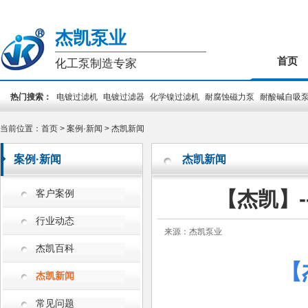
杰凯泵业
首页
化工泵制造专家
热门搜索：
电镀过滤机
电镀过滤器
化学镍过滤机
耐腐蚀磁力泵
耐酸碱自吸
装泵
PCB专用泵
槽外立式泵
槽内立式泵
当前位置：
首页
>
案例·新闻
>
杰凯新闻
案例·新闻
杰凯新闻
【杰凯】
客户案例
行业动态
来源：杰凯泵业
杰凯百科
【
杰凯新闻
常见问题