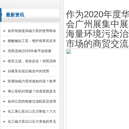
作为2020年
最新资讯
会广州展集中展
如何有效提高磁力泵的使用寿命
海量环境污染治
市场的商贸交流
耐酸碱化工泵：维护保养其实并
不难
杰凯流体|2026年春节放假通
知！
收官之战，使命必达！杰凯流体
2025年目标圆满达成
自吸泵在低位输送中的优势
防腐蚀磁力泵转速如何选？效率
与寿命的平衡艺术
离心泵机封泄漏？找准原因是关
键！
如何让您的电镀过滤机延迟使用
寿命
化工离心泵出口压力降低？六大
原因与排查指南
化工磁力泵出口压力变低的常见