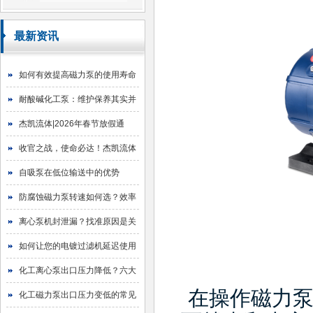
最新资讯
如何有效提高磁力泵的使用寿命
耐酸碱化工泵：维护保养其实并
不难
杰凯流体|2026年春节放假通
知！
收官之战，使命必达！杰凯流体
2025年目标圆满达成
自吸泵在低位输送中的优势
防腐蚀磁力泵转速如何选？效率
与寿命的平衡艺术
离心泵机封泄漏？找准原因是关
键！
如何让您的电镀过滤机延迟使用
寿命
化工离心泵出口压力降低？六大
在操作磁力
原因与排查指南
化工磁力泵出口压力变低的常见