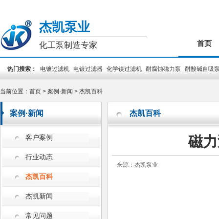
杰凯泵业
首页
化工泵制造专家
热门搜索：
电镀过滤机
电镀过滤器
化学镍过滤机
耐腐蚀磁力泵
耐酸碱自吸
装泵
PCB专用泵
槽外立式泵
槽内立式泵
当前位置：
首页
>
案例·新闻
>
杰凯百科
案例·新闻
杰凯百科
磁力
客户案例
行业动态
来源：杰凯泵业
杰凯百科
杰凯新闻
常见问题