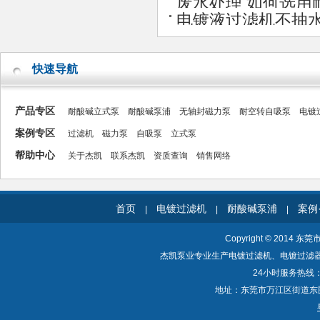
废水处理 如何选用
电镀液过滤机不抽
快速导航
产品专区
耐酸碱立式泵
耐酸碱泵浦
无轴封磁力泵
耐空转自吸泵
电镀
案例专区
过滤机
磁力泵
自吸泵
立式泵
帮助中心
关于杰凯
联系杰凯
资质查询
销售网络
首页
电镀过滤机
耐酸碱泵浦
案例
|
|
|
Copyright © 2014 东
杰凯泵业专业生产电镀过滤机、电镀过滤
24小时服务热线：40
地址：东莞市万江区街道东围一路