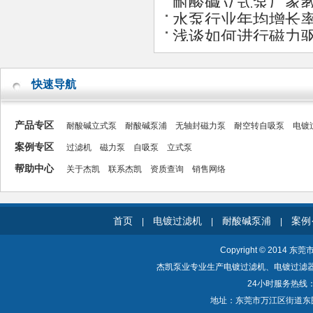
耐酸碱立式泵厂家教
水泵行业年均增长
浅谈如何进行磁力
快速导航
产品专区
耐酸碱立式泵
耐酸碱泵浦
无轴封磁力泵
耐空转自吸泵
电镀
案例专区
过滤机
磁力泵
自吸泵
立式泵
帮助中心
关于杰凯
联系杰凯
资质查询
销售网络
首页
电镀过滤机
耐酸碱泵浦
案例
|
|
|
Copyright © 2014 东
杰凯泵业专业生产电镀过滤机、电镀过滤
24小时服务热线：40
地址：东莞市万江区街道东围一路