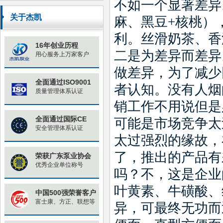
不如一个显著差异
原因与对策
关于杰凯
麻、黑豆
+
核桃）
利。丝滑奶茶、香
16年创业历程
二是为差异而差异
用心服务上万家客户
做差异，为了减少
全面通过ISO9001
者认知。没有人烟
质量管理体系认证
销工作不用说但是
全面通过国际CE
可能是市场竞争太
安全管理体系认证
太过强烈的缘故，
了，推出的产品有
荣获广东泵业协会
优秀企业单位称号
吗？不，这是企业
叶黄素、牛磺酸、
中国500强荣誉客户
富士康、方正、联想等
异，可最终无功而