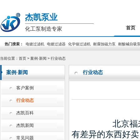
杰凯泵业
首页
化工泵制造专家
热门搜索：
电镀过滤机
电镀过滤器
化学镍过滤机
耐腐蚀磁力泵
耐酸碱自吸
装泵
PCB专用泵
槽外立式泵
槽内立式泵
当前位置：
首页
>
案例·新闻
>
行业动态
案例·新闻
行业动态
客户案例
行业动态
杰凯百科
北京福
杰凯新闻
有差异的东西好卖
常见问题