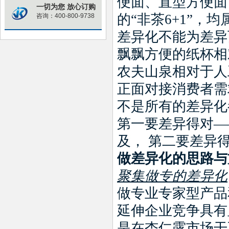
便面、直型方便面
一切为您 放心订购
的
“
非茶
6+1
”
，均
咨询：400-800-9738
差异化不能为差异
飘飘方便的纸杯相
农夫山泉相对于人
正面对接消费者需
不是所有的差异化
第一要差异得对
—
及，
第二要差异
做差异化的思路与
聚集做专的差异化
做专业专家型产品
延伸企业竞争具有
是在杏仁露市场干