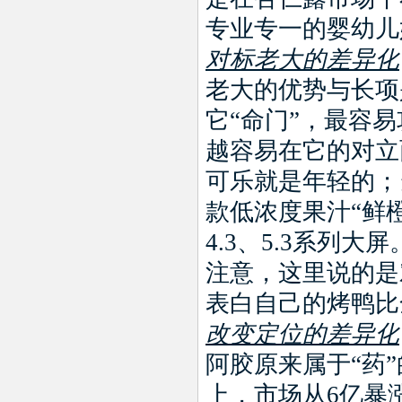
专业专一的婴幼儿
对标老大的差异化
老大的优势与长项
它
“
命门
”
，最容易
越容易在它的对立
可乐就是年轻的；
款低浓度果汁
“
鲜
4.3
、
5.3
系列大屏
注意，这里说的是
表白自己的烤鸭比
改变定位的差异化
阿胶原来属于
“
药
”
上，市场从
6
亿暴