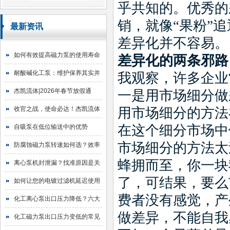
乎共知的。优秀的
销，就像
“
果粉
”
追
最新资讯
差异化并不容易。
如何有效提高磁力泵的使用寿命
差异化的两条邪路
耐酸碱化工泵：维护保养其实并
我观察，许多企业
不难
杰凯流体|2026年春节放假通
一是用市场细分做
知！
收官之战，使命必达！杰凯流体
用市场细分的方法
2025年目标圆满达成
在这个细分市场中
自吸泵在低位输送中的优势
市场细分的方法太
防腐蚀磁力泵转速如何选？效率
蜂拥而至，你一块
与寿命的平衡艺术
离心泵机封泄漏？找准原因是关
了，可结果，要么
键！
如何让您的电镀过滤机延迟使用
费者没有感觉，产
寿命
化工离心泵出口压力降低？六大
做差异，不能自我
原因与排查指南
化工磁力泵出口压力变低的常见