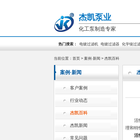
杰凯泵业
化工泵制造专家
热门搜索：
电镀过滤机
电镀过滤器
化学镍过
装泵
PCB专用泵
槽外立式泵
槽内立式泵
当前位置：
首页
>
案例·新闻
>
杰凯百科
案例·新闻
客户案例
行业动态
杰凯百科
活
杰凯新闻
理和特
活
常见问题