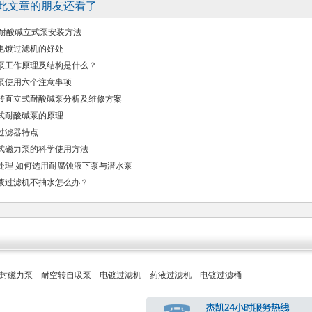
此文章的朋友还看了
D 耐酸碱立式泵安装方法
电镀过滤机的好处
泵工作原理及结构是什么？
泵使用六个注意事项
转直立式耐酸碱泵分析及维修方案
式耐酸碱泵的原理
过滤器特点
式磁力泵的科学使用方法
处理 如何选用耐腐蚀液下泵与潜水泵
液过滤机不抽水怎么办？
封磁力泵
耐空转自吸泵
电镀过滤机
药液过滤机
电镀过滤桶