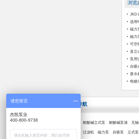
浏览
JK
选用
磁力
磁力
可空
直立
泵用
自吸
废水
电镀
请您留言
快速导航
杰凯泵业
400-800-9738
产品专区
耐酸碱立式泵
耐酸碱泵浦
无轴
案例专区
过滤机
磁力泵
自吸泵
立式泵