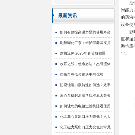
活
附能力
最新资讯
的药液
设备使
影
如何有效提高磁力泵的使用寿命
度和湿
耐酸碱化工泵：维护保养其实并
游均应
不难
尘。
杰凯流体|2026年春节放假通
知！
收官之战，使命必达！杰凯流体
2025年目标圆满达成
自吸泵在低位输送中的优势
防腐蚀磁力泵转速如何选？效率
与寿命的平衡艺术
离心泵机封泄漏？找准原因是关
键！
如何让您的电镀过滤机延迟使用
寿命
化工离心泵出口压力降低？六大
原因与排查指南
化工磁力泵出口压力变低的常见