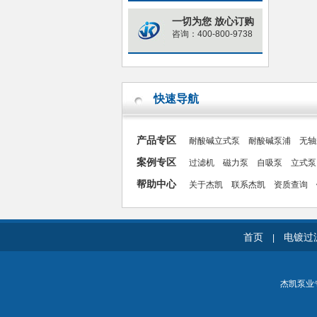
一切为您 放心订购
咨询：400-800-9738
快速导航
产品专区
耐酸碱立式泵
耐酸碱泵浦
无轴
案例专区
过滤机
磁力泵
自吸泵
立式泵
帮助中心
关于杰凯
联系杰凯
资质查询
首页
电镀过
|
杰凯泵业