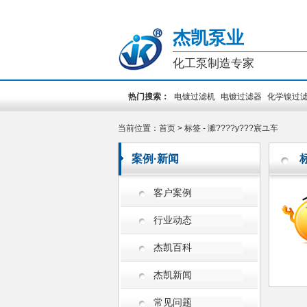
杰凯泵业
化工泵制造专家
热门搜索：
电镀过滤机
电镀过滤器
化学镍过
装泵
PCB专用泵
槽外立式泵
槽内立式泵
当前位置：
首页
> 标签 - 濉????у???宸ユ车
案例·新闻
客户案例
行业动态
杰凯百科
杰凯新闻
常见问题