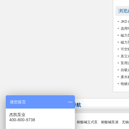
浏览
JK
选用
磁力
磁力
可空
直立
泵用
自吸
废水
电镀
请您留言
快速导航
杰凯泵业
400-800-9738
产品专区
耐酸碱立式泵
耐酸碱泵浦
无轴