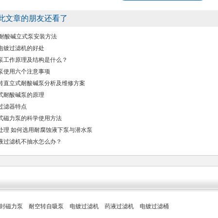
此文章的朋友还看了
D 耐酸碱立式泵安装方法
电镀过滤机的好处
泵工作原理及结构是什么？
泵使用六个注意事项
转直立式耐酸碱泵分析及维修方案
式耐酸碱泵的原理
过滤器特点
式磁力泵的科学使用方法
处理 如何选用耐腐蚀液下泵与潜水泵
液过滤机不抽水怎么办？
封磁力泵
耐空转自吸泵
电镀过滤机
药液过滤机
电镀过滤桶