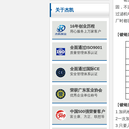
铬
原因与对策
固，不
关于杰凯
过滤机
厂时都
16年创业历程
用心服务上万家客户
【
镀铬
全面通过ISO9001
质量管理体系认证
全面通过国际CE
安全管理体系认证
荣获广东泵业协会
优秀企业单位称号
【
镀铬
中国500强荣誉客户
1.加
富士康、方正、联想等
2一次
3.只