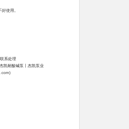
不好使用。
时联系处理
杰凯耐酸碱泵丨杰凯泵业
p.com
)