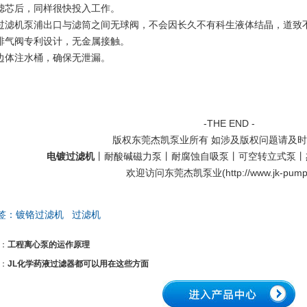
洗滤芯后，同样很快投入工作。
洛过滤机泵浦出口与滤筒之间无球阀，不会因长久不有科生液体结晶，道致
新排气阀专利设计，无金属接触。
型边体注水桶，确保无泄漏。
-THE END -
版权东莞杰凯泵业所有 如涉及版权问题请及
电镀过滤机
丨耐酸碱磁力泵丨耐腐蚀自吸泵丨可空转立式泵丨
欢迎访问东莞杰凯泵业(
http://www.jk-pum
签：
镀铬过滤机
过滤机
：
工程离心泵的运作原理
：
JL化学药液过滤器都可以用在这些方面