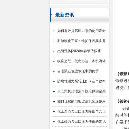
最新资讯
如何有效提高磁力泵的使用寿命
耐酸碱化工泵：维护保养其实并
不难
杰凯流体|2026年春节放假通
知！
收官之战，使命必达！杰凯流体
2025年目标圆满达成
自吸泵在低位输送中的优势
【
镀铬
镀铬过
防腐蚀磁力泵转速如何选？效率
过滤介
与寿命的平衡艺术
离心泵机封泄漏？找准原因是关
键！
【
镀铬
如何让您的电镀过滤机延迟使用
镀铬
寿命
化工离心泵出口压力降低？六大
酸碱等
原因与排查指南
化工磁力泵出口压力变低的常见
户要求