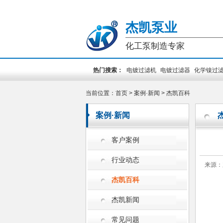
杰凯泵业
化工泵制造专家
热门搜索：
电镀过滤机
电镀过滤器
化学镍过
装泵
PCB专用泵
槽外立式泵
槽内立式泵
当前位置：
首页
>
案例·新闻
>
杰凯百科
案例·新闻
客户案例
行业动态
来源：
杰凯百科
杰凯新闻
常见问题