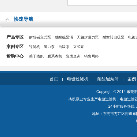
快速导航
产品专区
耐酸碱立式泵
耐酸碱泵浦
无轴封磁力泵
耐空转自吸泵
电镀
案例专区
过滤机
磁力泵
自吸泵
立式泵
帮助中心
关于杰凯
联系杰凯
资质查询
销售网络
首页
电镀过滤机
耐酸碱泵浦
案例
|
|
|
Copyright © 2014 东
杰凯泵业专业生产电镀过滤机、电镀过滤
24小时服务热线：40
地址：东莞市万江区街道东围一路