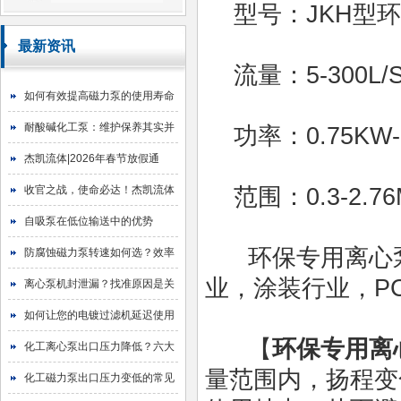
型号：
JKH型
最新资讯
流量：
5-300L/
如何有效提高磁力泵的使用寿命
耐酸碱化工泵：维护保养其实并
功率：
0.75KW
不难
杰凯流体|2026年春节放假通
知！
收官之战，使命必达！杰凯流体
范围：
0.3-2.7
2025年目标圆满达成
自吸泵在低位输送中的优势
环保专用离心泵
防腐蚀磁力泵转速如何选？效率
业，涂装行业，
P
与寿命的平衡艺术
离心泵机封泄漏？找准原因是关
键！
如何让您的电镀过滤机延迟使用
【
环保专用离
寿命
化工离心泵出口压力降低？六大
量范围内，扬程变
原因与排查指南
化工磁力泵出口压力变低的常见