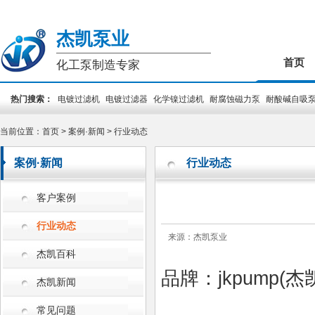
杰凯泵业
首页
化工泵制造专家
热门搜索：
电镀过滤机
电镀过滤器
化学镍过滤机
耐腐蚀磁力泵
耐酸碱自吸
装泵
PCB专用泵
槽外立式泵
槽内立式泵
当前位置：
首页
>
案例·新闻
>
行业动态
案例·新闻
行业动态
客户案例
行业动态
来源：杰凯泵业
杰凯百科
品牌：jkpump(
杰凯新闻
常见问题