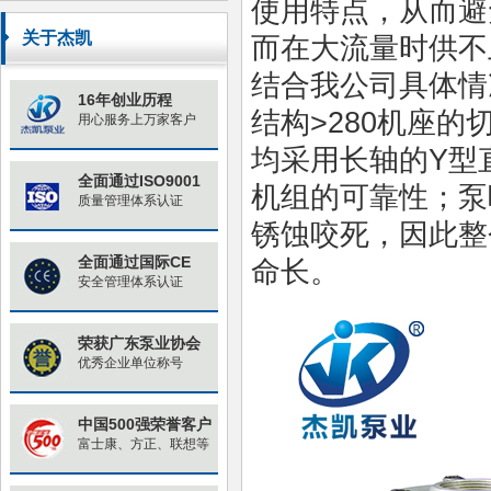
使用特点，从而避
原因与对策
关于杰凯
而在大流量时供不
结合我公司具体情
16年创业历程
结构
>280
机座的
用心服务上万家客户
均采用长轴的
Y
型
全面通过ISO9001
机组的可靠性；泵
质量管理体系认证
锈蚀咬死，因此整
全面通过国际CE
命长。
安全管理体系认证
荣获广东泵业协会
优秀企业单位称号
中国500强荣誉客户
富士康、方正、联想等