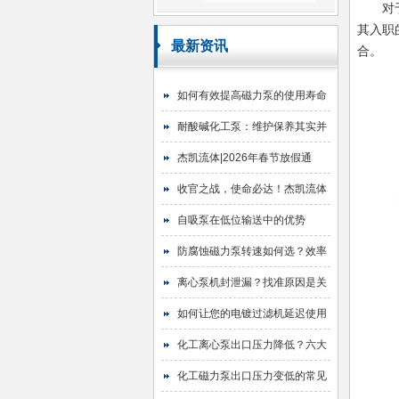
对
其入职
最新资讯
合。
如何有效提高磁力泵的使用寿命
耐酸碱化工泵：维护保养其实并
不难
杰凯流体|2026年春节放假通
知！
收官之战，使命必达！杰凯流体
2025年目标圆满达成
自吸泵在低位输送中的优势
防腐蚀磁力泵转速如何选？效率
与寿命的平衡艺术
离心泵机封泄漏？找准原因是关
键！
如何让您的电镀过滤机延迟使用
寿命
化工离心泵出口压力降低？六大
原因与排查指南
化工磁力泵出口压力变低的常见