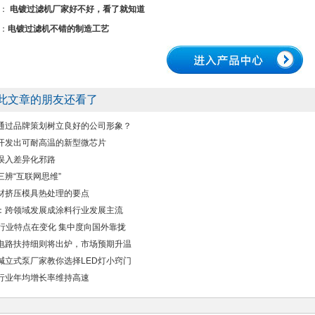
：
电镀过滤机厂家好不好，看了就知道
：
电镀过滤机不错的制造工艺
此文章的朋友还看了
通过品牌策划树立良好的公司形象？
开发出可耐高温的新型微芯片
误入差异化邪路
三辨“互联网思维”
材挤压模具热处理的要点
：跨领域发展成涂料行业发展主流
B行业特点在变化 集中度向国外靠拢
电路扶持细则将出炉，市场预期升温
碱立式泵厂家教你选择LED灯小窍门
行业年均增长率维持高速