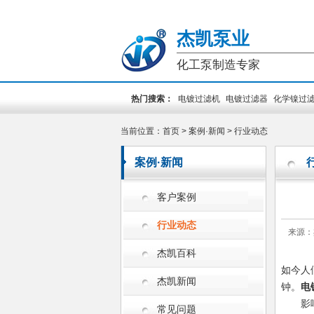
杰凯泵业
化工泵制造专家
热门搜索：
电镀过滤机
电镀过滤器
化学镍过
装泵
PCB专用泵
槽外立式泵
槽内立式泵
当前位置：
首页
>
案例·新闻
>
行业动态
案例·新闻
客户案例
行业动态
来源：
杰凯百科
如今人
杰凯新闻
钟。
电
影响
常见问题