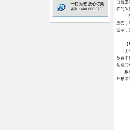
口管里
一切为您 放心订购
样气体
咨询：400-800-9738
除
应变，
面罩，
【
由
放置平
制造完
根
外形等