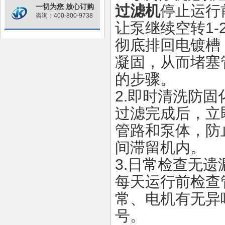
过滤机
停止运行
一切为您 放心订购
咨询：400-800-9738
让泵继续空转
1-
彻底排回电镀槽
凝固，从而堵塞
的步骤。
2.
即时清洗防固
过滤完成后，立
管路和泵体，防
间滞留机内。
3.
日常检查无遗
每天运行前检查
常、电机有无异
号。