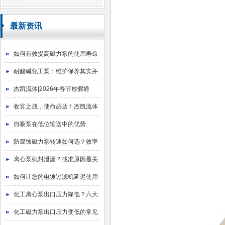
最新资讯
如何有效提高磁力泵的使用寿命
耐酸碱化工泵：维护保养其实并
不难
杰凯流体|2026年春节放假通
知！
收官之战，使命必达！杰凯流体
2025年目标圆满达成
自吸泵在低位输送中的优势
防腐蚀磁力泵转速如何选？效率
与寿命的平衡艺术
离心泵机封泄漏？找准原因是关
键！
如何让您的电镀过滤机延迟使用
寿命
化工离心泵出口压力降低？六大
原因与排查指南
化工磁力泵出口压力变低的常见