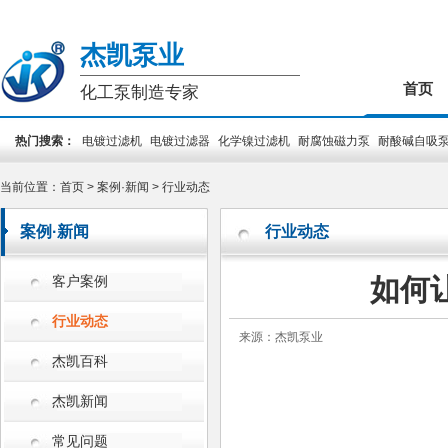
杰凯泵业
首页
化工泵制造专家
热门搜索：
电镀过滤机
电镀过滤器
化学镍过滤机
耐腐蚀磁力泵
耐酸碱自吸
装泵
PCB专用泵
槽外立式泵
槽内立式泵
当前位置：
首页
>
案例·新闻
>
行业动态
案例·新闻
行业动态
如何
客户案例
行业动态
来源：杰凯泵业
杰凯百科
杰凯新闻
常见问题