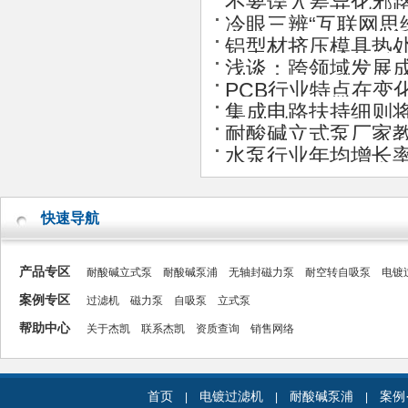
不要误入差异化邪
冷眼三辨“互联网思
铝型材挤压模具热
浅谈：跨领域发展
PCB行业特点在变
集成电路扶持细则
耐酸碱立式泵厂家教
水泵行业年均增长
快速导航
产品专区
耐酸碱立式泵
耐酸碱泵浦
无轴封磁力泵
耐空转自吸泵
电镀
案例专区
过滤机
磁力泵
自吸泵
立式泵
帮助中心
关于杰凯
联系杰凯
资质查询
销售网络
首页
电镀过滤机
耐酸碱泵浦
案例
|
|
|